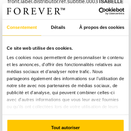
front.label.distributor.ref.subtitle.0003
ISABELLE
BODET
front.label.select.country
:
Consentement
Détails
À propos des cookies
France
Ce site web utilise des cookies.
front.label.distributor.subtitle.0004
Les cookies nous permettent de personnaliser le contenu
front.label.distributor.subtitle.0005
.
et les annonces, d'offrir des fonctionnalités relatives aux
médias sociaux et d'analyser notre trafic. Nous
partageons également des informations sur l'utilisation de
front.label.distributor.subtitle.0006
notre site avec nos partenaires de médias sociaux, de
publicité et d'analyse, qui peuvent combiner celles-ci
avec d'autres informations que vous leur avez fournies
ou qu'ils ont collectées lors de votre utilisation de leurs
front.label.privileged.client.0001
services.
front.label.privileged.client.0002
.
front.label.privileged.client.0003
.
Tout autoriser