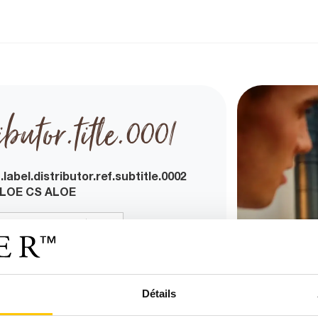
ibutor.title.0001
.label.distributor.ref.subtitle.0002
LOE CS ALOE
France
bel.distributor.subtitle.0005
.
Détails