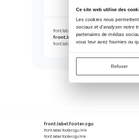
front.label.distribut
Ce site web utilise des cook
Les cookies nous permettent d
sociaux et d'analyser notre t
front.label.privileged.client.0001
partenaires de médias sociaux
front.label.privileged.client.0002
.
f
vous leur avez fournies ou qu'
front.label.privileged.client.0003
.
Refuser
front.label.footer.cgu
front.label.footer.cgu.link
front.label.footer.cgv.link