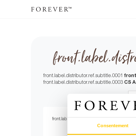
front.label.distr
front.label.distributor.ref.subtitle.0001
front
front.label.distributor.ref.subtitle.0003
CS A
front.label.select.country
:
front.label.distributor.subtitle.0004
front.la
Consentement