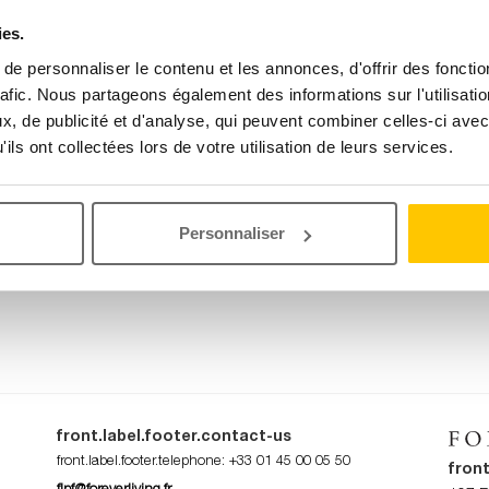
or.subtitle.0006
ies.
e personnaliser le contenu et les annonces, d'offrir des fonctio
rafic. Nous partageons également des informations sur l'utilisati
, de publicité et d'analyse, qui peuvent combiner celles-ci avec
ront.label.privileged.client.0004
ils ont collectées lors de votre utilisation de leurs services.
Personnaliser
front.label.footer.contact-us
front.label.footer.telephone
:
+33 01 45 00 05 50
front