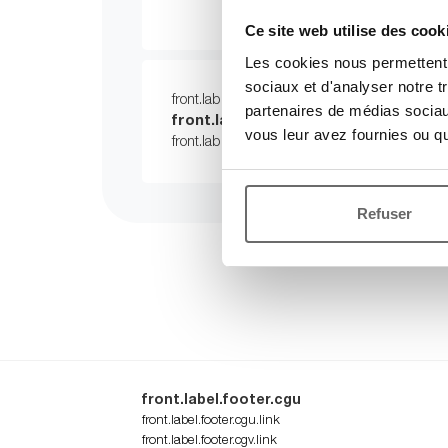
front.label.distribut
Ce site web utilise des cook
Les cookies nous permettent d
sociaux et d'analyser notre t
front.label.privileged.client.0001
partenaires de médias sociaux
front.label.privileged.client.0002
.
f
vous leur avez fournies ou qu'
front.label.privileged.client.0003
.
Refuser
front.label.footer.cgu
front.label.footer.cgu.link
front.label.footer.cgv.link