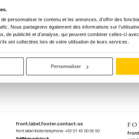
or.subtitle.0006
ies.
e personnaliser le contenu et les annonces, d'offrir des fonctio
rafic. Nous partageons également des informations sur l'utilisati
, de publicité et d'analyse, qui peuvent combiner celles-ci avec
ront.label.privileged.client.0004
ils ont collectées lors de votre utilisation de leurs services.
Personnaliser
front.label.footer.contact-us
front.label.footer.telephone
:
+33 01 45 00 05 50
front