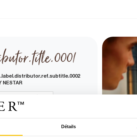
ibutor.title.0001
.label.distributor.ref.subtitle.0002
Y NESTAR
France
bel.distributor.subtitle.0005
.
Détails