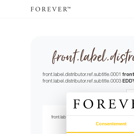
front.label.distr
front.label.distributor.ref.subtitle.0001
front
front.label.distributor.ref.subtitle.0003
EDD
front.label.select.country
:
front.label.distributor.subtitle.0004
front.la
Consentement